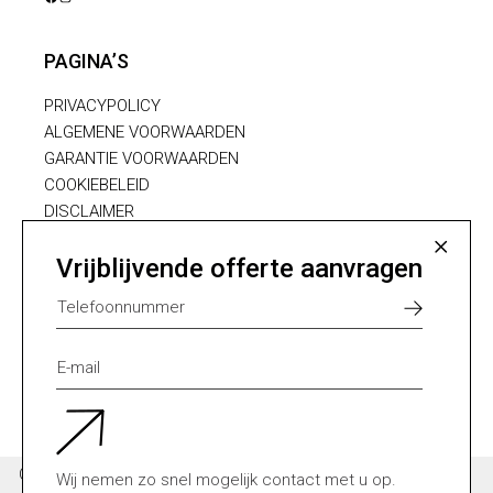
FACEBOOK
INSTAGRAM
PAGINA’S
PRIVACYPOLICY
ALGEMENE VOORWAARDEN
GARANTIE VOORWAARDEN
COOKIEBELEID
DISCLAIMER
LEVERING
Vrijblijvende offerte aanvragen
ZOEKEN
Zoeken
Cookies helpen ons bij het leveren van onze diensten.
Wij nemen zo snel mogelijk contact met u op.