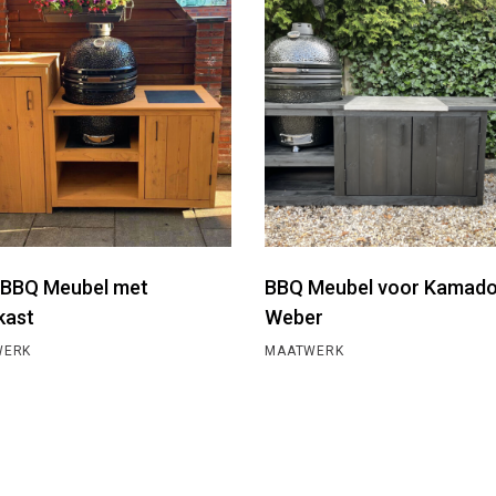
n BBQ Meubel met
BBQ Meubel voor Kamado
kast
Weber
WERK
MAATWERK