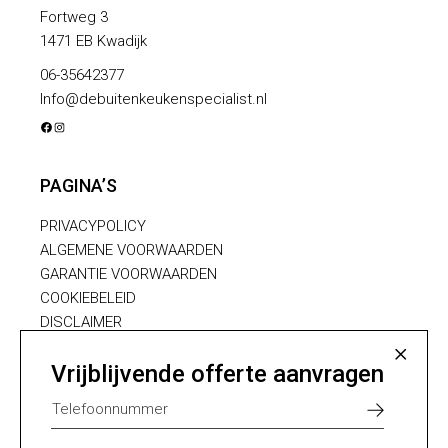
Fortweg 3
1471 EB Kwadijk
06-35642377
Info@debuitenkeukenspecialist.nl
FACEBOOK
INSTAGRAM
PAGINA’S
PRIVACYPOLICY
ALGEMENE VOORWAARDEN
GARANTIE VOORWAARDEN
COOKIEBELEID
DISCLAIMER
LEVERING
Vrijblijvende offerte aanvragen
ZOEKEN