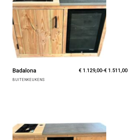
Prijs
Badalona
€
1.129,00
-
€
1.511,00
€ 1.1
tot
BUITENKEUKENS
€ 1.5