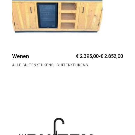
Prijs
Wenen
€
2.395,00
-
€
2.852,00
€ 2.3
tot
,
ALLE BUITENKEUKENS
BUITENKEUKENS
€ 2.8