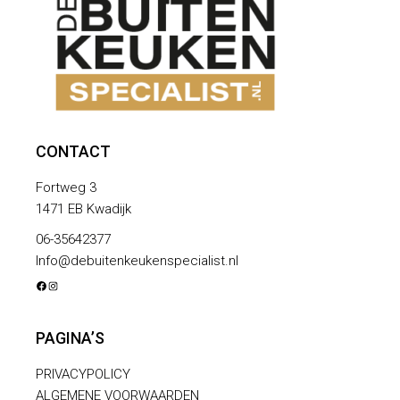
CONTACT
Fortweg 3
1471 EB Kwadijk
06-35642377
Info@debuitenkeukenspecialist.nl
FACEBOOK
INSTAGRAM
PAGINA’S
PRIVACYPOLICY
ALGEMENE VOORWAARDEN