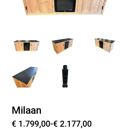
Milaan
Prijsklasse:
€
1.799,00
-
€
2.177,00