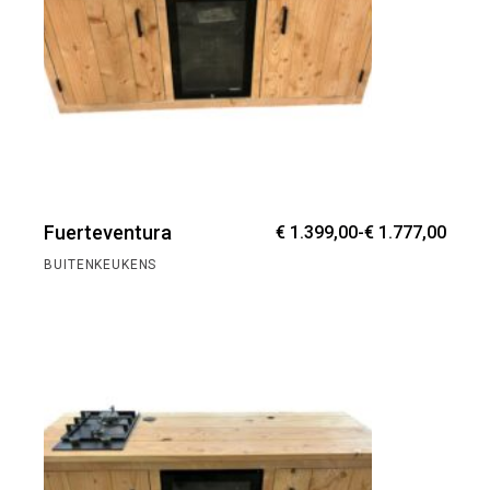
Prijs
Fuerteventura
€
1.399,00
-
€
1.777,00
€ 1.3
tot
BUITENKEUKENS
€ 1.7