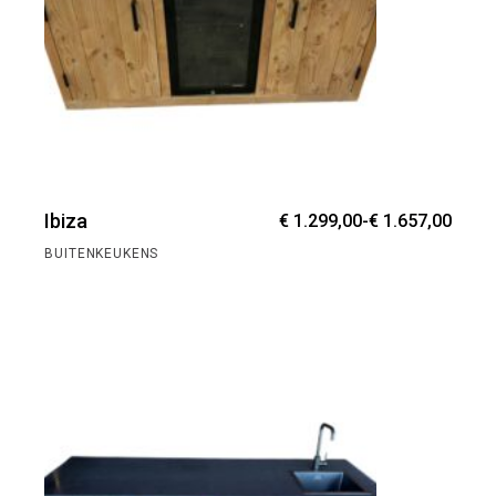
Prijs
Ibiza
€
1.299,00
-
€
1.657,00
€ 1.2
tot
BUITENKEUKENS
€ 1.6